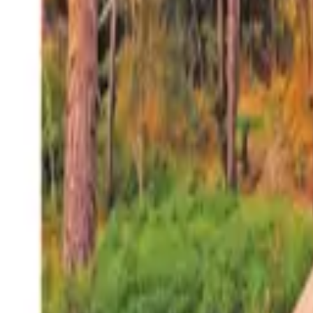
27°
San Salvador