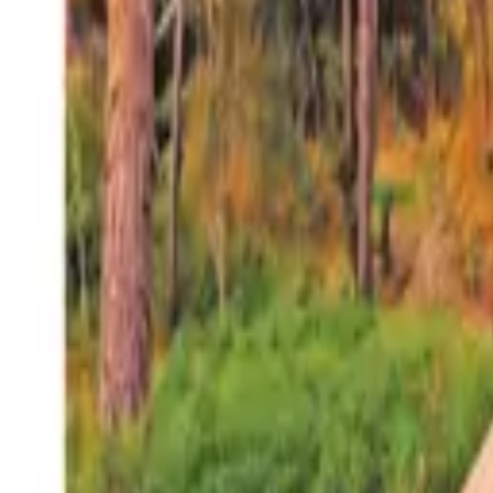
27°
San Salvador