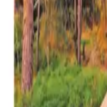
27°
San Salvador