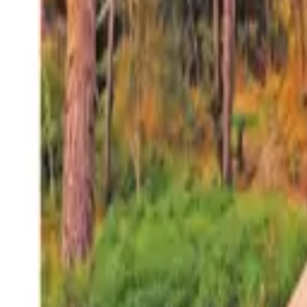
27°
San Salvador