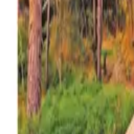
27°
San Salvador