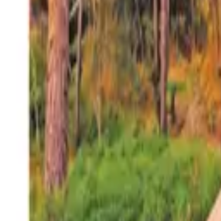
27°
San Salvador