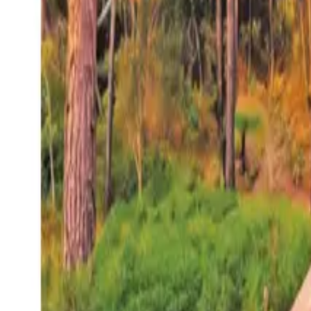
27°
San Salvador