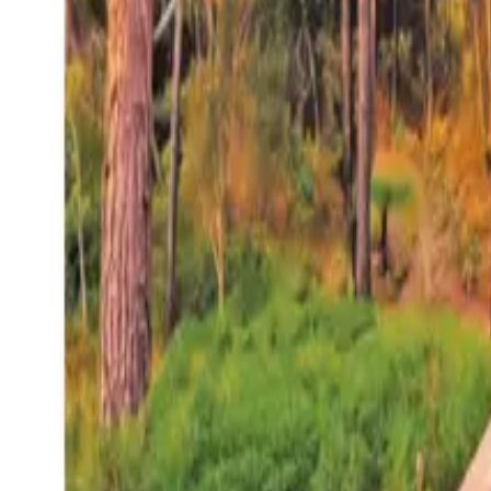
27°
San Salvador