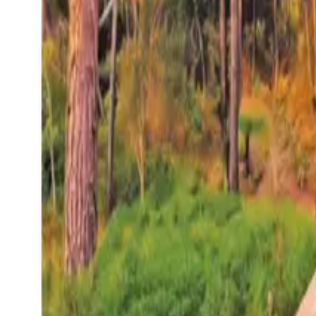
27°
San Salvador