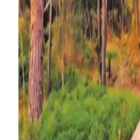
27°
San Salvador