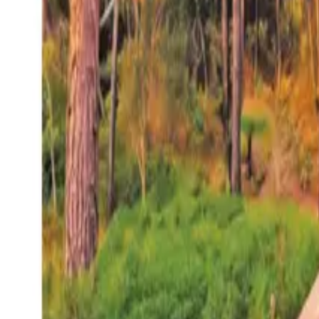
27°
San Salvador