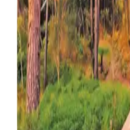
27°
San Salvador