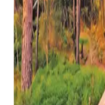
27°
San Salvador