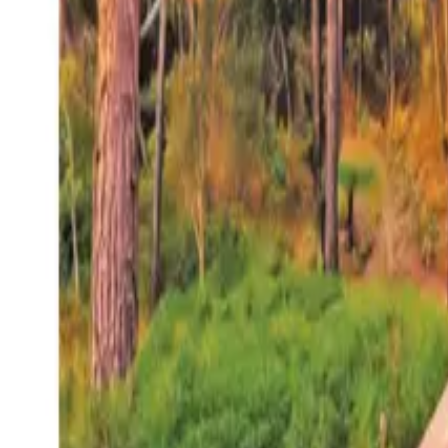
27°
San Salvador