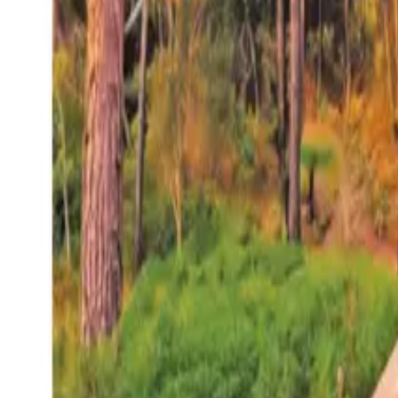
27°
San Salvador