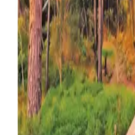
27°
San Salvador