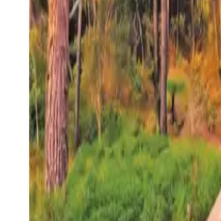
27°
San Salvador