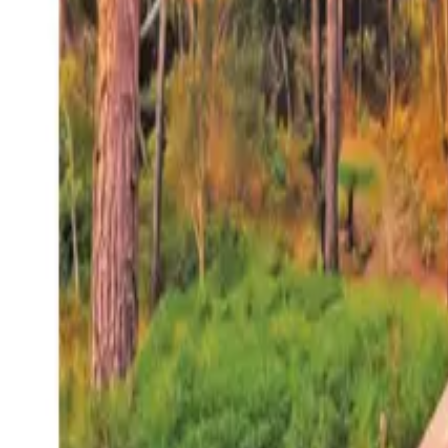
27°
San Salvador