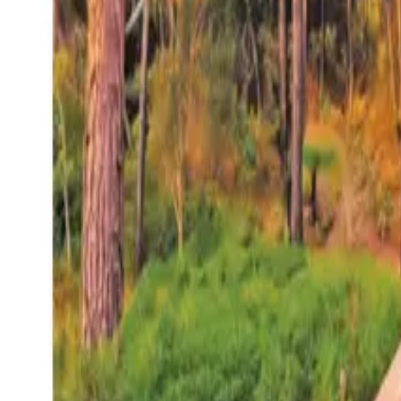
27°
San Salvador