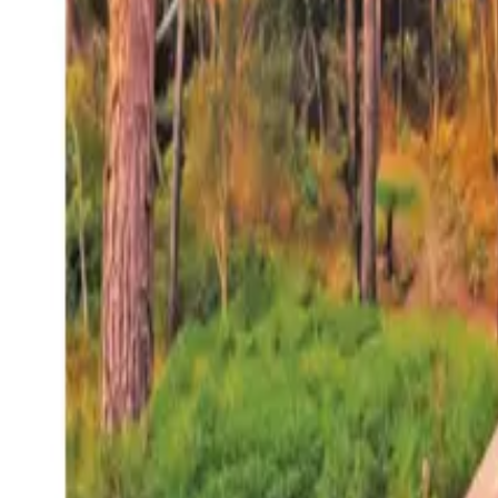
27°
San Salvador