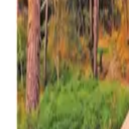
27°
San Salvador