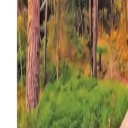
27°
San Salvador