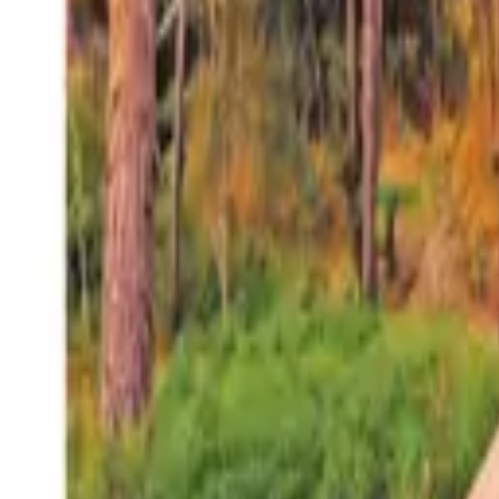
27°
San Salvador