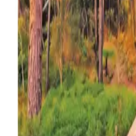
27°
San Salvador