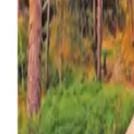
27°
San Salvador