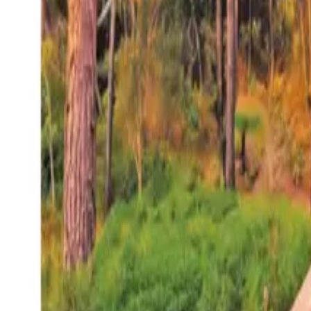
27°
San Salvador