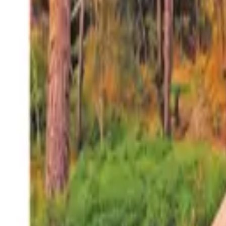
27°
San Salvador