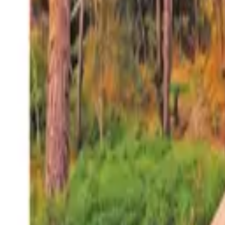
27°
San Salvador