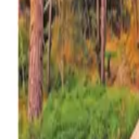
27°
San Salvador