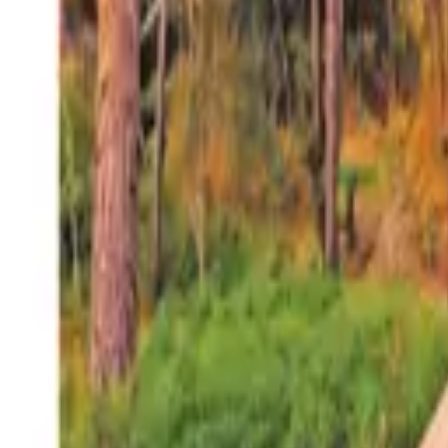
27°
San Salvador