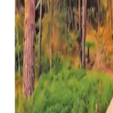
27°
San Salvador