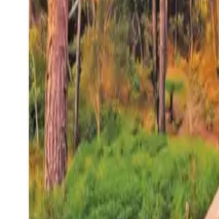
27°
San Salvador