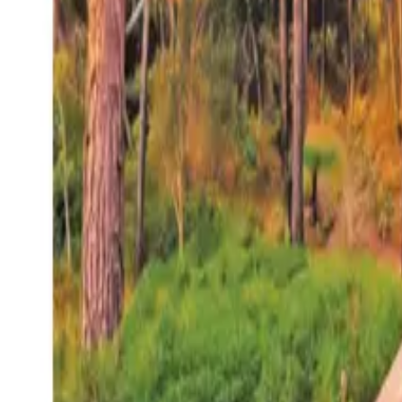
27°
San Salvador