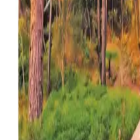
27°
San Salvador