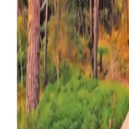
27°
San Salvador