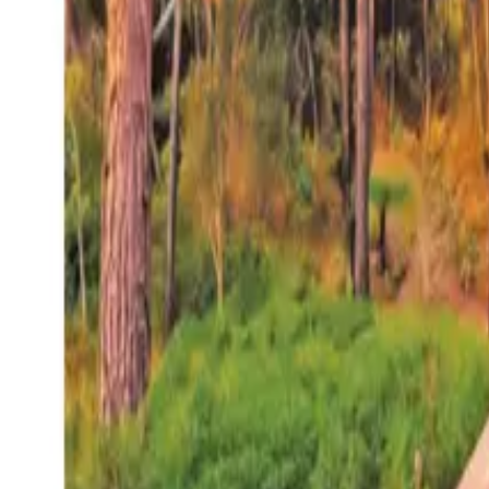
27°
San Salvador