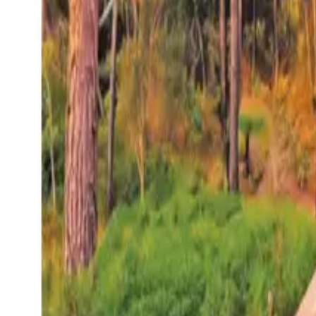
27°
San Salvador