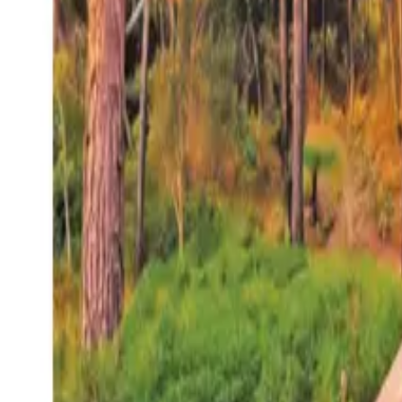
27°
San Salvador