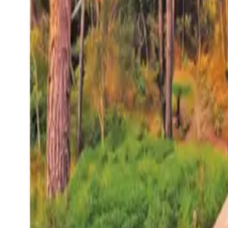
27°
San Salvador