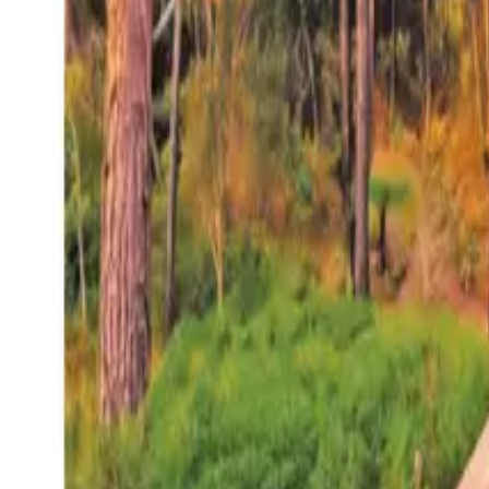
27°
San Salvador