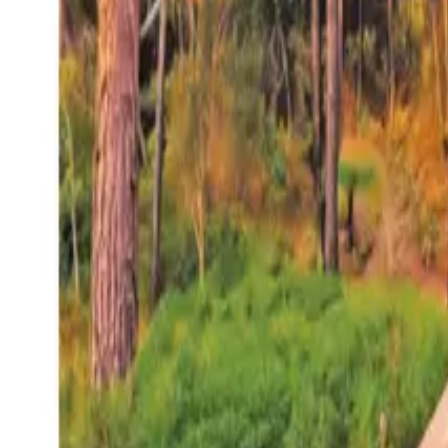
27°
San Salvador