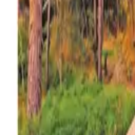
27°
San Salvador