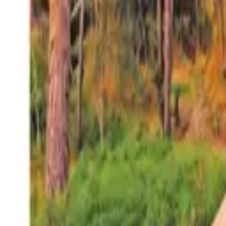
27°
San Salvador