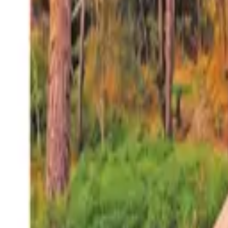
27°
San Salvador