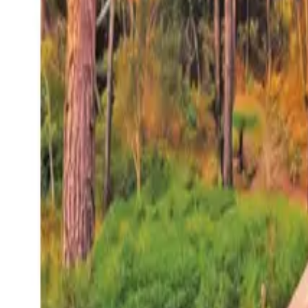
27°
San Salvador