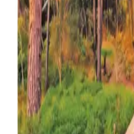
27°
San Salvador