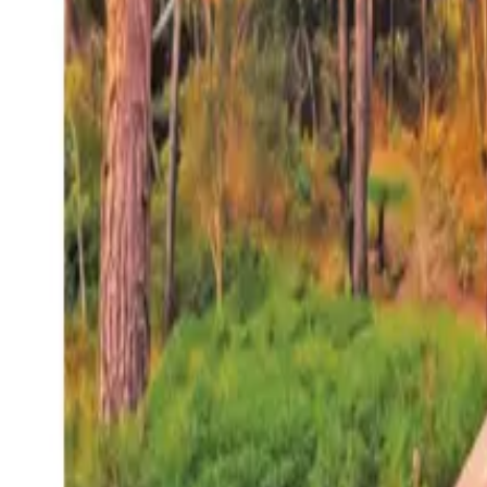
27°
San Salvador