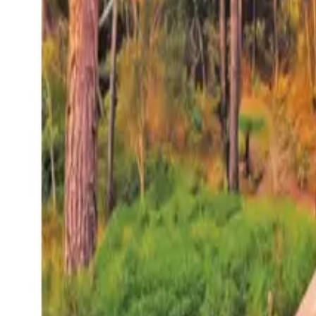
27°
San Salvador