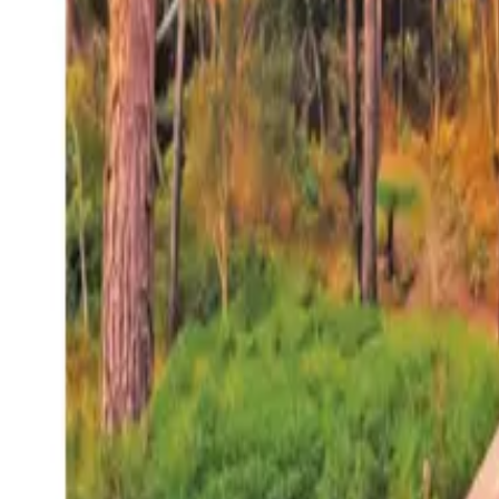
27°
San Salvador