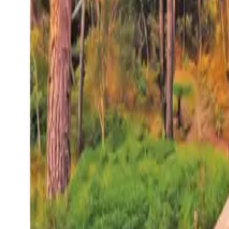
27°
San Salvador